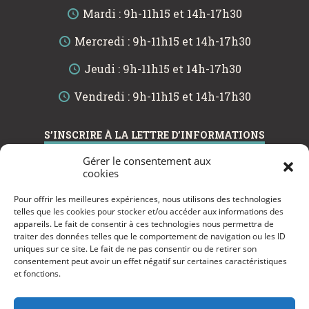
Mardi : 9h-11h15 et 14h-17h30
Mercredi : 9h-11h15 et 14h-17h30
Jeudi : 9h-11h15 et 14h-17h30
Vendredi : 9h-11h15 et 14h-17h30
S’INSCRIRE À LA LETTRE D’INFORMATIONS
Gérer le consentement aux
cookies
Pour offrir les meilleures expériences, nous utilisons des technologies
telles que les cookies pour stocker et/ou accéder aux informations des
VALIDER
appareils. Le fait de consentir à ces technologies nous permettra de
traiter des données telles que le comportement de navigation ou les ID
uniques sur ce site. Le fait de ne pas consentir ou de retirer son
En renseignant votre adresse email, vous acceptez de recevoir
les communications du site de l’École de Musique et d’Art
consentement peut avoir un effet négatif sur certaines caractéristiques
Dramatique de Fréjus « Jacques Melzer » par courrier
et fonctions.
électronique et vous prenez connaissance de notre
Politique de
confidentialité
. Vous pouvez vous désinscrire à tout moment à
l’aide des liens de désinscription.