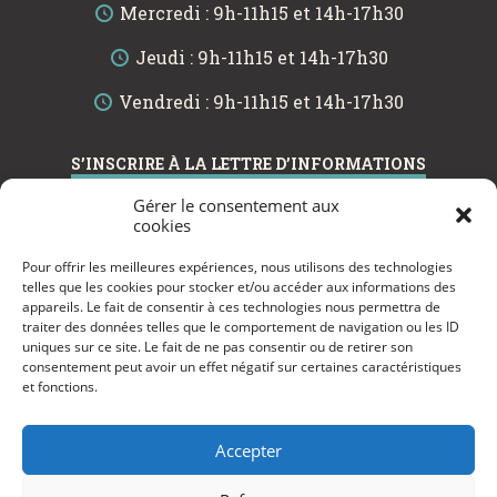
Mercredi : 9h-11h15 et 14h-17h30
Jeudi : 9h-11h15 et 14h-17h30
Vendredi : 9h-11h15 et 14h-17h30
S’INSCRIRE À LA LETTRE D’INFORMATIONS
Gérer le consentement aux
cookies
Pour offrir les meilleures expériences, nous utilisons des technologies
telles que les cookies pour stocker et/ou accéder aux informations des
VALIDER
appareils. Le fait de consentir à ces technologies nous permettra de
traiter des données telles que le comportement de navigation ou les ID
uniques sur ce site. Le fait de ne pas consentir ou de retirer son
En renseignant votre adresse email, vous acceptez de recevoir
les communications du site de l’École de Musique et d’Art
consentement peut avoir un effet négatif sur certaines caractéristiques
Dramatique de Fréjus « Jacques Melzer » par courrier
et fonctions.
électronique et vous prenez connaissance de notre
Politique de
confidentialité
. Vous pouvez vous désinscrire à tout moment à
l’aide des liens de désinscription.
Accepter