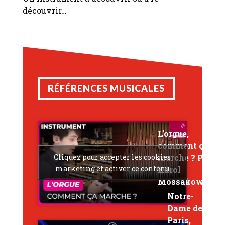
découvrir…
RÉFÉRENCES MUSICALES
L’orgue,
comment ça
Cliquez pour accepter les cookies
marche ? Par
marketing et activer ce contenu
Karol
Mossakowski
Notre-
Dame de
Paris,