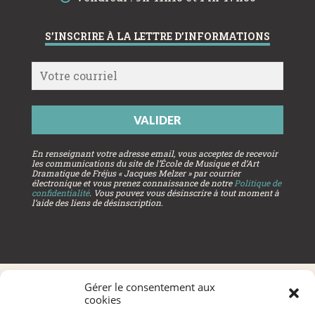
S’INSCRIRE À LA LETTRE D’INFORMATIONS
VALIDER
En renseignant votre adresse email, vous acceptez de recevoir
les communications du site de l’École de Musique et d’Art
Dramatique de Fréjus « Jacques Melzer » par courrier
électronique et vous prenez connaissance de notre
Politique de
confidentialité
. Vous pouvez vous désinscrire à tout moment à
l’aide des liens de désinscription.
Site de l’École de Musique et d’Art Dramatique de Fréjus
Gérer le consentement aux
« Jacques Melzer »
cookies
Mentions légales
.
Politique de confidentialité
.