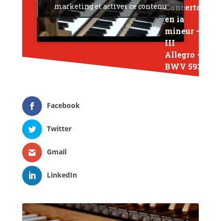
marketing et activer ce contenu
Concerto
en la
mineur –
III
Allegro –
BWV 593
Facebook
Twitter
Gmail
LinkedIn